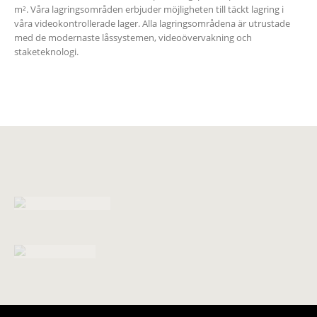
m². Våra lagringsområden erbjuder möjligheten till täckt lagring i
våra videokontrollerade lager. Alla lagringsområdena är utrustade
med de modernaste låssystemen, videoövervakning och
staketeknologi.