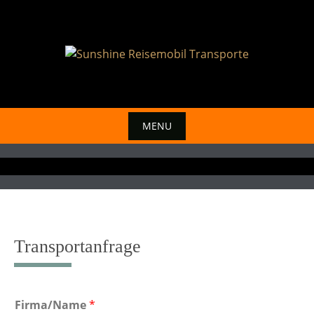
Skip
to
content
MENU
Skip
to
content
Transportanfrage
Firma/Name
*