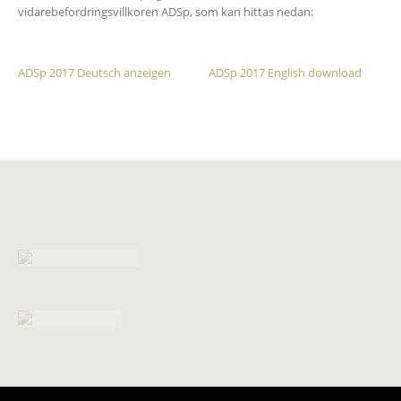
vidarebefordringsvillkoren ADSp, som kan hittas nedan:
ADSp 2017 Deutsch anzeigen
ADSp 2017 English download