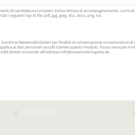
enti di candidatura completi, inclusi lettera di accompagnamento, curriculum 
i seguenti tipi di file: pdf, jpg, jpeg, doc, docx, png, txt.
i da Sunshine Reisemobil GmbH per finalità di conservazione e trasmissione di 
applica ai dati personali raccolti tramite questo modulo. Posso revocare il mi
obil GmbH scrivendo all'indirizzo info@reisemobil-logistik.de.