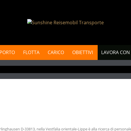
SPORTO
FLOTTA
CARICO
OBIETTIVI
LAVORA CON
linghausen D-33813, nella Vestfalia orientale-Lippe è alla ricerca di personal