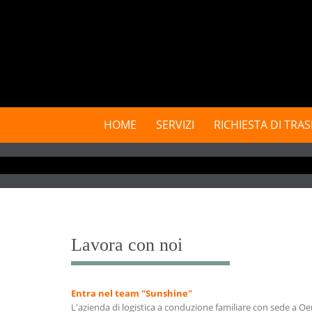
Skip
to
content
Skip
HOME
SERVIZI
RICHIESTA DI TRA
to
content
Lavora con noi
Entra nel team "Sunshine"
L'azienda di logistica a conduzione familiare con sede a Oer