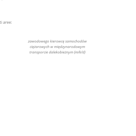
i aree:
zawodowego kierowcę samochodów
ciężarowych w międzynarodowym
transporcie dalekobieżnym (m/k/d)