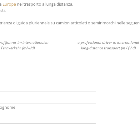
ta
Europa
nel trasporto a lunga distanza.
sti.
erienza di guida pluriennale su camion articolati o semirimorchi nelle seguent
raftfahrer im internationalen
a professional driver in international
Fernverkehr (m/w/d)
long-distance transport (m / f / d)
ognome