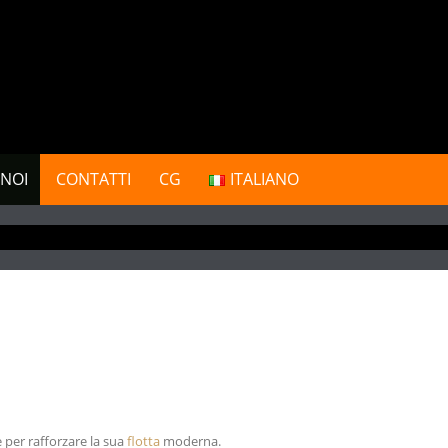
 NOI
CONTATTI
CG
ITALIANO
e per rafforzare la sua
flotta
moderna.